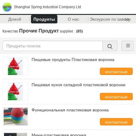
Shanghai Spring Industrial Company Ltd
Домой
Продукты
О нас
Экскурсия по заводу
>>
Прочие Продукт
Качество
supplier.
(85)
Пищевые продукты Пластиковая воронка
контактные
данные
Пищевая кухня складной пластиковой воронки
контактные
данные
Функциональная пластиковая воронка
контактные
данные
Мини-пластиковая воронка