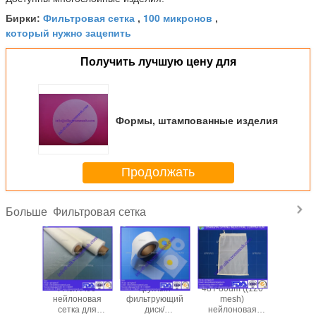
Фильтровая сетка
100 микронов
Бирки:
,
,
который нужно зацепить
Получить лучшую цену для
Формы, штампованные изделия
Продолжать
Фильтровая сетка
Больше
окое
PA6/PA66
круглый
48T-80um ((120
черн
во сеток
нейлоновая
фильтрующий
mesh)
провол
новый
сетка для
диск/
нейлоновая
ткань