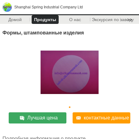
Shanghai Spring Industrial Company Ltd
Домой
Продукты
О нас
Экскурсия по заводу
>>
Формы, штампованные изделия
Лучшая цена
контактные данные
Подробная информация о продукте