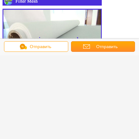
Отправить
Отправить
сообщение
запрос
Фильтровая сетка
100 микронов
Бирки:
,
,
который нужно зацепить
Получить лучшую цену для