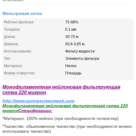
Фильтровая сетка
Рейтинг фильтра:
75-98%
Толщина:
0.1 мм
Длина:
30-70 м
Ширина:
00,6-3,65 м
Использование:
Фильтр жидкости
Тип:
Элементы фильтра
Материал:
Нилон
Форма отверстия:
Площадь
Монофиламентная нейлоновая фильтрующая
сетка 220 микрон
http://www.springscreenmesh.com
Монофиламентная нейлоновая фильтрующая сетка 220
микрон
Спецификации:
*Материал: 100% нейлон (при необходимости полиэстер)
*Ткачество: обыкновенное ткачество (при необходимости можно
использовать ткачество)