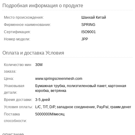
Подробная информация о продукте
Место происхождения:
Шанхай Китай
Фирменное наименование:
SPRING
Сертификация:
ISO9001
Номер модели:
JPP
Оплата и доставка Условия
Количество мин
30M
заказа:
Цена:
www.springscreenmesh.com
Упаковывая
Бумажная трубка, полиэтиленовый пакет, картонная
коробка, ветрянка
детали:
Время доставки:
3-5 дней
Условия оплаты:
L/C, T/T, D/P, западное соединение, PayPal, грамм денег
Поставка
5000000М/месяц
способности:
описание