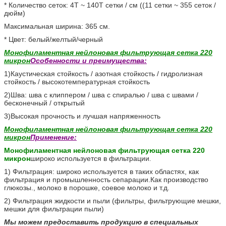
* Количество сеток: 4T ~ 140T сетки / см ((11 сетки ~ 355 сеток /
дюйм)
Максимальная ширина: 365 см.
* Цвет: белый/желтый/черный
Монофиламентная нейлоновая фильтрующая сетка 220
микрон
Особенности и преимущества:
1)
Каустическая стойкость / азотная стойкость / гидролизная
стойкость / высокотемпературная стойкость
2)
Шва: шва с клиппером / шва с спиралью / шва с швами /
бесконечный / открытый
3)
Высокая прочность и лучшая напряженность
Монофиламентная нейлоновая фильтрующая сетка 220
микрон
Применение:
Монофиламентная нейлоновая фильтрующая сетка 220
микрон
широко используется в фильтрации
.
1) Фильтрация: широко используется в таких областях, как
фильтрация и промышленность сепарации.Как производство
глюкозы., молоко в порошке, соевое молоко и т.д.
2) Фильтрация жидкости и пыли (фильтры, фильтрующие мешки,
мешки для фильтрации пыли)
Мы можем предоставить продукцию в специальных