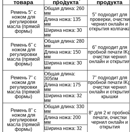
товара
продукта
продукта
Общая длина: 260
Ремень 5" с
мм
5" подходит для
ножом для
Длина ножа: 135
проверки, очистки
регулировки
мм
чернил онлайн и
масла (прямой
открытия колпачка
Ширина ножа: 30
формы)
мм
Общая длина: 280
Ремень 6" с
мм
6" подходит для
ножом для
Длина ножа: 150
пробной печати lKg,
регулировки
мм
очистки чернил
масла (прямой
онлайн и открытия
Ширина ножа: 30
формы)
мм
Общая длина:
Ремень 7" с
7" подходит для
305пм
ножом для
пробной печати lKg,
Длина ножа: 175
регулировки
очистки чернил
мм
масла (прямой
онлайн и открытия
Ширина ножа: 32
формы)
крышки
мм
Общая длина: 330
Ремень 8" с
мм
8" для 2 кг пробной
ножом для
Длина ножа: 200
печати, очистки
регулировки
мм
чернил онлайн и
масла (прямой
открытия
Ширина ножа: 32
формы)