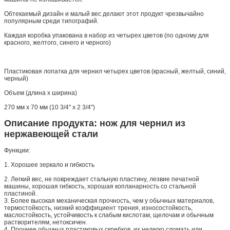
Обтекаемый дизайн и малый вес делают этот продукт чрезвычайно
популярным среди типографий.
Каждая коробка упакована в набор из четырех цветов (по одному для
красного, желтого, синего и черного)
Пластиковая лопатка для чернил четырех цветов (красный, желтый, синий,
черный)
Объем (длина x ширина)
270 мм x 70 мм (10 3/4" x 2 3/4")
Описание продукта: нож для чернил из
нержавеющей стали
Функции:
1. Хорошее зеркало и гибкость
2. Легкий вес, не повреждает стальную пластину, лезвие печатной
машины, хорошая гибкость, хорошая копланарность со стальной
пластиной.
3. Более высокая механическая прочность, чем у обычных материалов,
термостойкость, низкий коэффициент трения, износостойкость,
маслостойкость, устойчивость к слабым кислотам, щелочам и обычным
растворителям, нетоксичен.
4. Прочнее обычных пластиковых скребков, их нелегко сломать или