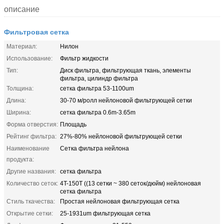
описание
Фильтровая сетка
Материал:
Нилон
Использование:
Фильтр жидкости
Тип:
Диск фильтра, фильтрующая ткань, элементы
фильтра, цилиндр фильтра
Толщина:
сетка фильтра 53-1100um
Длина:
30-70 м/ролл нейлоновой фильтрующей сетки
Ширина:
сетка фильтра 0.6m-3.65m
Форма отверстия:
Площадь
Рейтинг фильтра:
27%-80% нейлоновой фильтрующей сетки
Наименование
Сетка фильтра нейлона
продукта:
Другие названия:
сетка фильтра
Количество сеток:
4T-150T ((13 сетки ~ 380 сеток/дюйм) нейлоновая
сетка фильтра
Стиль ткачества:
Простая нейлоновая фильтрующая сетка
Открытие сетки:
25-1931um фильтрующая сетка