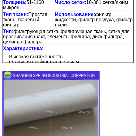
Толщина:
51-1100
Число сеток:
10-381 сетка/дюйм
микрон
Тип ткани:
Простая
Использование:
фильтр
ткань, тканевый
жидкости, фильтр воздуха, фильтр
фильтр
пыли
Тип:
фильтрующая сетка, фильтрующая ткань, сетка для
просеивания шахт, элементы фильтра, диск фильтра,
цилиндр фильтра
Характеристика:
Высокая вытяженность
Отличная стойкость к щелочам
Рабочая температура до 120 °C.
Гладкая нить, устойчивость к погружению, никакого
материала.
Устойчивые химические и физические свойства