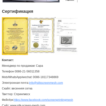
Сертификация
Контакт:
Менеджер по продажам: Сара
Телефон 0086-21-56011358
Mob/WhatsApp/wechat: 0086-18117348869
Электронная почта:
info@silkscreenmesh.com
Скайп: весенняя сетка
Твиттер: Спрингмесх
Фейсбук:
https://www.facebook.com/screenprintingmesh
Сайт: www.silk-screen-mesh.com