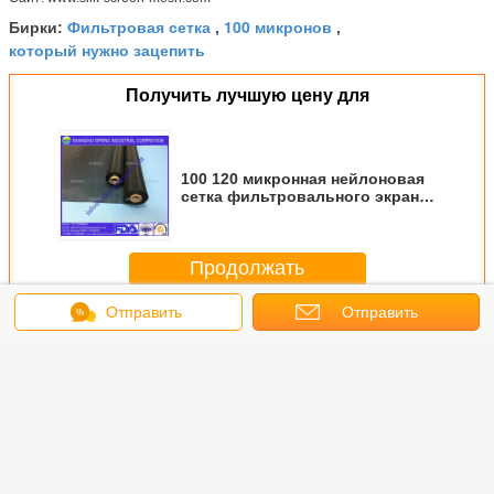
Фильтровая сетка
100 микронов
Бирки:
,
,
который нужно зацепить
Получить лучшую цену для
100 120 микронная нейлоновая
сетка фильтровального экрана
сетки фильтрации и сепарации
Продолжать
Отправить
Отправить
Фильтровая сетка
Больше
сообщение
запрос
окое
PA6/PA66
круглый
48T-80um ((120
черн
во сеток
нейлоновая
фильтрующий
mesh)
провол
новый
сетка для
диск/
нейлоновая
ткань