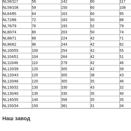
NL56/117
56
142
60
117
NL59/108
59
150
60
108
NL64/95
64
163
60
95
NL72/88
72
183
50
88
NL76/79
76
193
52
79
NL80/74
80
203
50
74
NL88/71
88
224
42
71
NL96/62
96
244
42
62
NL100/55
100
254
42
55
NL104/51
104
264
42
51
NL110/46
110
279
42
46
NL120/39
120
305
42
39
NL120/43
120
305
38
43
NL120/46
120
305
35
46
NL130/32
130
330
43
32
NL130/40
130
330
35
40
NL140/35
140
356
35
35
NL150/34
150
381
31
34
Наш завод