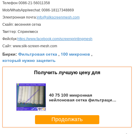
Телефон 0086-21-56011358
Mob/WhatsApp/wechat: 0086-18117348869
Оставьте соо
Электронная почта:
info@silkscreenmesh.com
Скайп: весенняя сетка
Мы скоро тебе п
Твиттер: Спрингмесх
Фейсбук:
https://www.facebook.com/screenprintingmesh
Сайт: www.silk-screen-mesh.com
Фильтровая сетка
100 микронов
Бирки:
,
,
который нужно зацепить
Получить лучшую цену для
40 75 100 микронная
нейлоновая сетка фильтрации
и сепарации
Продолжать