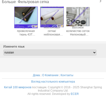
Отправит
Фильтровая сетка
Больше
черная
нейлоновая
Высокое
PA6/P
проволочная
сетка/
количество сеток
нейлон
ткань 43T
нейлоновая
Нилоновый
сетка
полиэфирная
сетка для
фильтр сетка 100
фильтра
сетка /фильтрная
фильтров/
микронный
филь
проволочная
нейлоновая
фильтр масла
воздушной
Измените язык
сетка /
сетка для
сетка, диск
фильтр 
штурмовая ткань
экранов пищевых
фильтр, фильтр
/черная сетка
продуктов с
воды
ISO19001, FDA,
ROSH, SGS,
LFGB
Дома
|
О Компании
|
Контакты
Взгляд настольного компьютера
Китай 100 микронов
поставщик. Copyright © 2016 - 2025 Shanghai Spring
Industrial Company Ltd.
All rights reserved. Developed by
ECER