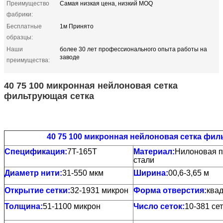
Преимущество
Самая низкая цена, низкий MOQ
фабрики:
Бесплатные
1м Принято
образцы:
Наши
более 30 лет профессионального опыта работы на
заводе
преимущества:
40 75 100 микронная нейлоновая сетка
фильтрующая сетка
40 75 100 микронная нейлоновая сетка фи
Спецификация:
7T-165T
Материал:
Нилоновая п
стали
Диаметр нити:
31-550 мкм
Ширина:
00,6-3,65 м
Открытие сетки:
32-1931 микрон
Форма отверстия:
ква
Толщина:
51-1100 микрон
Число сеток:
10-381 се