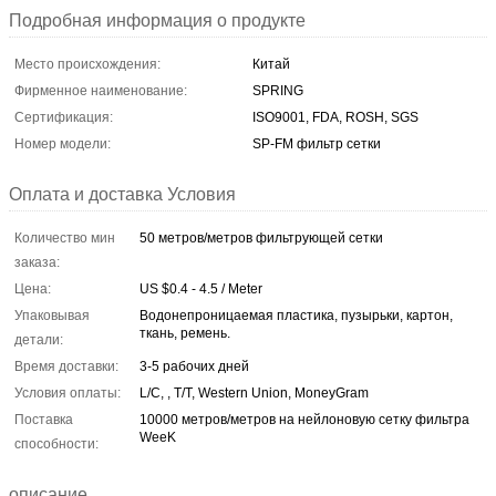
Подробная информация о продукте
Место происхождения:
Китай
Фирменное наименование:
SPRING
Сертификация:
ISO9001, FDA, ROSH, SGS
Номер модели:
SP-FM фильтр сетки
Оплата и доставка Условия
Количество мин
50 метров/метров фильтрующей сетки
заказа:
Цена:
US $0.4 - 4.5 / Meter
Упаковывая
Водонепроницаемая пластика, пузырьки, картон,
ткань, ремень.
детали:
Время доставки:
3-5 рабочих дней
Условия оплаты:
L/C, , T/T, Western Union, MoneyGram
Поставка
10000 метров/метров на нейлоновую сетку фильтра
WeeK
способности:
описание