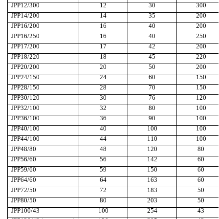
JPP12/300
12
30
300
JPP14/200
14
35
200
JPP16/200
16
40
200
JPP16/250
16
40
250
JPP17/200
17
42
200
JPP18/220
18
45
220
JPP20/200
20
50
200
JPP24/150
24
60
150
JPP28/150
28
70
150
JPP30/120
30
76
120
JPP32/100
32
80
100
JPP36/100
36
90
100
JPP40/100
40
100
100
JPP44/100
44
110
100
JPP48/80
48
120
80
JPP56/60
56
142
60
JPP59/60
59
150
60
JPP64/60
64
163
60
JPP72/50
72
183
50
JPP80/50
80
203
50
JPP100/43
100
254
43