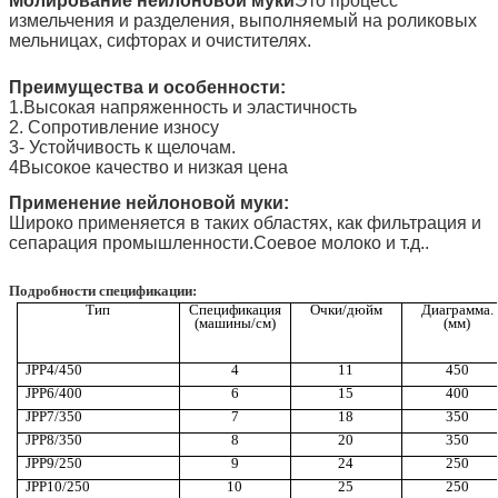
Молирование нейлоновой муки
Это процесс
измельчения и разделения, выполняемый на роликовых
мельницах, сифторах и очистителях.
Преимущества и особенности:
1.Высокая напряженность и эластичность
2. Сопротивление износу
3- Устойчивость к щелочам.
4Высокое качество и низкая цена
Применение нейлоновой муки:
Широко применяется в таких областях, как фильтрация и
сепарация промышленности.Соевое молоко и т.д..
Подробности спецификации:
Тип
Спецификация
Очки/дюйм
Диаграмма.
(машины/см)
(мм)
JPP4/450
4
11
450
JPP6/400
6
15
400
JPP7/350
7
18
350
JPP8/350
8
20
350
JPP9/250
9
24
250
JPP10/250
10
25
250